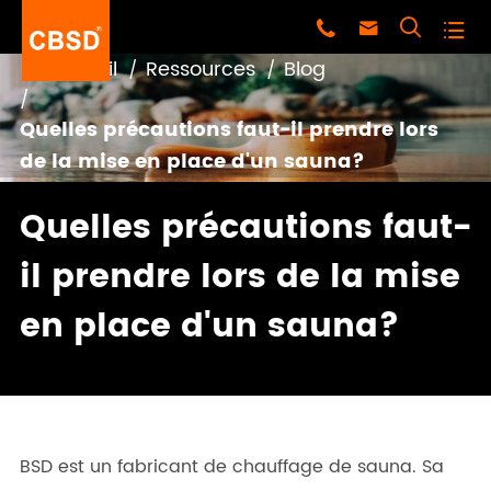




Accueil
Ressources
Blog
Quelles précautions faut-il prendre lors
de la mise en place d'un sauna?
Quelles précautions faut-
il prendre lors de la mise
en place d'un sauna?
BSD est un fabricant de chauffage de sauna. Sa