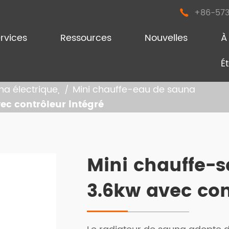
+86-573

rvices
Ressources
Nouvelles
À
É
a électrique,
Mini chauffe-eau de sauna
ec contrôleur intégré
uffe-sauna sec
uffe-sauna à sec et à vapeur
Mini chauffe-s
i chauffe-eau de sauna
3.6kw avec con