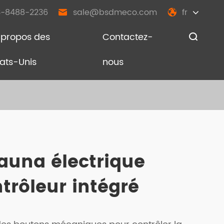
-8488-2236
sale@bsdmeco.com
fr


 propos des
Contactez-

tats-Unis
nous
auna électrique
trôleur intégré