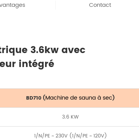
vantages
Contact
trique 3.6kw avec
eur intégré
Machine de sauna à sec
BD710 (
)
3.6 KW
1/N/PE ~ 230V (1/N/PE ~ 120V)