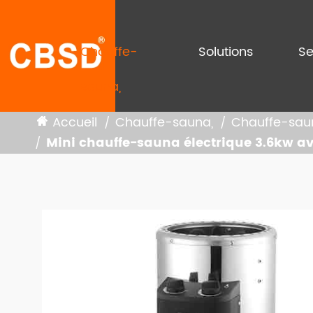
Chauffe-
Solutions
Se
sauna,
Accueil
Chauffe-sauna,
Chauffe-saun
Mini chauffe-sauna électrique 3.6kw av
CHAUFFE-SAUNA ÉLECTRIQUE,
Cha
Cha
SYSTÈME DE CHAUFFAGE SAUNA
Min
CONTRÔLEUR DE CHAUFFAGE DE
SAUNA