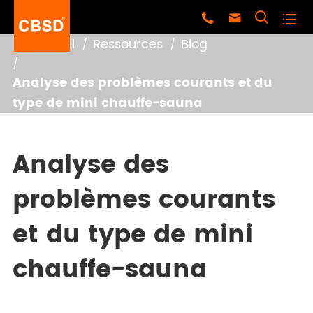




Accueil
Ressources
Blog
Analyse des problèmes courants et du
type de mini chauffe-sauna
Analyse des
problèmes courants
et du type de mini
chauffe-sauna